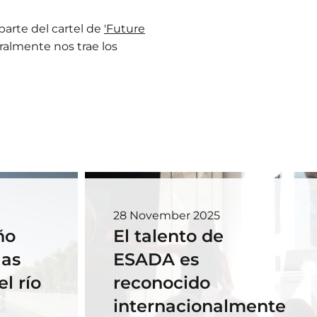
parte del cartel de
'Future
tralmente nos trae los
28 November 2025
ño
El talento de
las
ESADA es
l río
reconocido
internacionalmente