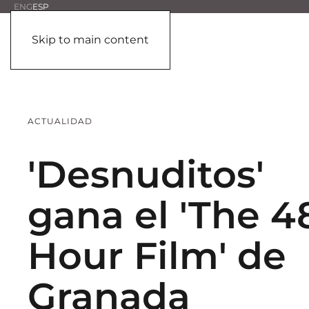
ENG
ESP
Skip to main content
ACTUALIDAD
'Desnuditos'
gana el 'The 4
Hour Film' de
Granada