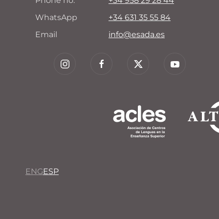
Phone no.
+34 958 29 28 44
WhatsApp
+34 631 35 55 84
Email
info@esada.es
ENG
ESP