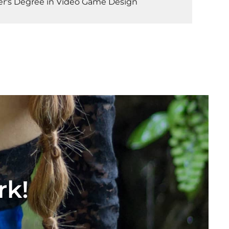
ter's Degree in Video Game Design
rk!