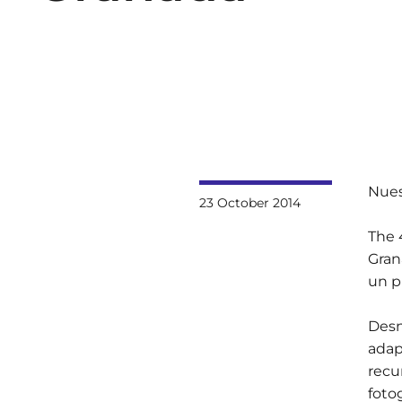
Nues
23 October 2014
The 
Gran
un p
Desn
adap
recu
foto