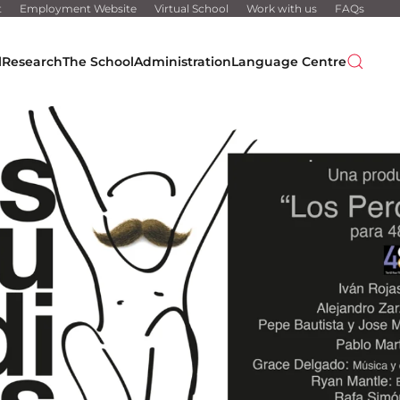
t
Employment Website
Virtual School
Work with us
FAQs
l
Research
The School
Administration
Language Centre