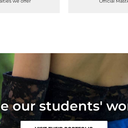
lties we offer
Official Mas
e our students' wo