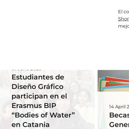
El c
Shor
mejo
01 June 2026
Estudiantes de
Diseño Gráfico
participan en el
Erasmus BIP
14 April 
“Bodies of Water”
Becas
en Catania
Gener