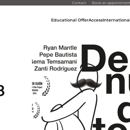
Contact
Book an appointmen
Educational Offer
Access
Internationa
8