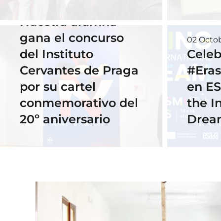
18 November 2025
Nuestra alumna
gana el concurso
02 Octo
del Instituto
Celeb
Cervantes de Praga
#Era
por su cartel
en ES
conmemorativo del
the I
20º aniversario
Drea