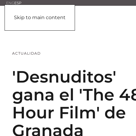
ENG
ESP
Skip to main content
ACTUALIDAD
'Desnuditos'
gana el 'The 4
Hour Film' de
Granada