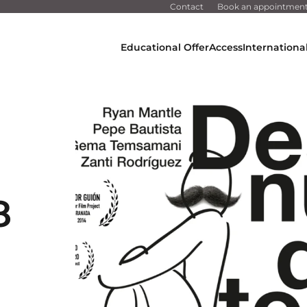
Contact
Book an appointmen
Educational Offer
Access
Internationa
8