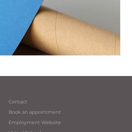
Contact
Book an appointment
Employment Website