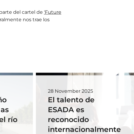
parte del cartel de
'Future
tralmente nos trae los
28 November 2025
ño
El talento de
las
ESADA es
l río
reconocido
internacionalmente