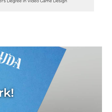
ter's Degree in Video Game Design
rk!