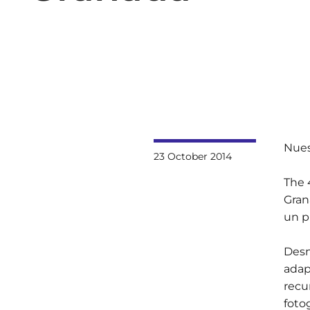
Nues
23 October 2014
The 
Gran
un p
Desn
adap
recu
foto