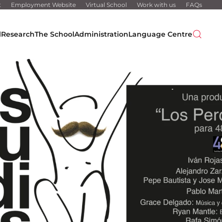
t
Employment Website
Virtual School
Work with us
FAQs
l
Research
The School
Administration
Language Centre