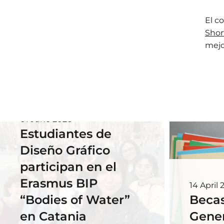
El c
Shor
mejo
01 June 2026
Estudiantes de
Diseño Gráfico
participan en el
Erasmus BIP
14 April 
“Bodies of Water”
Becas
en Catania
Gener