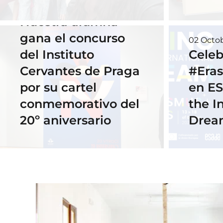
18 November 2025
Nuestra alumna
gana el concurso
02 Octo
del Instituto
Celeb
Cervantes de Praga
#Era
por su cartel
en ES
conmemorativo del
the I
20º aniversario
Drea