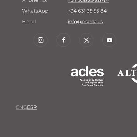
Phone no.
+34 958 29 28 44
WhatsApp
+34 631 35 55 84
Email
info@esada.es
ENG
ESP