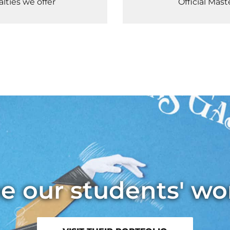
lties we offer
Official Mas
e our students' wo