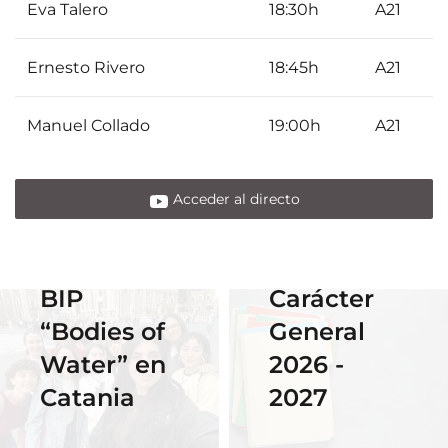
Eva Talero
18:30h
A21
Ernesto Rivero
18:45h
A21
01 June 2026
Estudiantes
Manuel Collado
19:00h
A21
de Diseño
Gráfico
participan
Acceder al directo
en el
14 April 2026
Erasmus
Becas de
BIP
Carácter
18 November
2025
“Bodies of
General
06 April 2026
Nuestra
Water” en
2026 -
Cauce: El
alumna
28 November
Catania
2027
diseño que
2025
gana el
fluye con
El talento