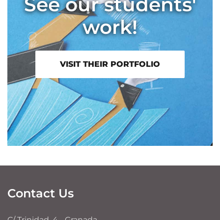
See our students'
work!
VISIT THEIR PORTFOLIO
Contact Us
C/ Trinidad, 4 - Granada