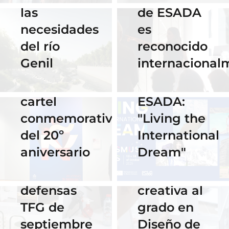
concurso
las
de ESADA
del
necesidades
es
Instituto
02 October 2025
del río
reconocido
Cervantes
Celebra los
Genil
internacional
de Praga
#ErasmusDay
por su
2025 en
24 July 2025
16 September
cartel
ESADA:
ESADA
2025
conmemorativo
"Living the
Horario y
celebra su
del 20º
International
acceso al
primer
aniversario
Dream"
streaming
Hackathon:
de las
despedida
defensas
creativa al
TFG de
grado en
septiembre
Diseño de