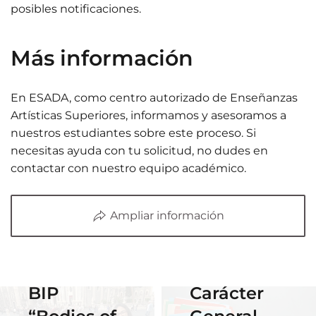
posibles notificaciones.​
Más información
En ESADA, como centro autorizado de Enseñanzas
Artísticas Superiores, informamos y asesoramos a
01 June 2026
nuestros estudiantes sobre este proceso. Si
Estudiantes
necesitas ayuda con tu solicitud, no dudes en
contactar con nuestro equipo académico.​
de Diseño
Gráfico
Ampliar información
participan
en el
14 April 2026
Erasmus
Becas de
BIP
Carácter
18 November
2025