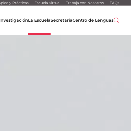
pleo y Prácticas
Escuela Virtual
Trabaja con Nosotros
FAQs
Investigación
La Escuela
Secretaría
Centro de Lenguas