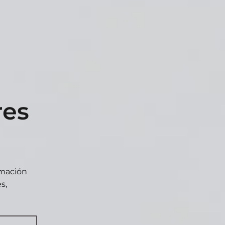
res
rmación
s,