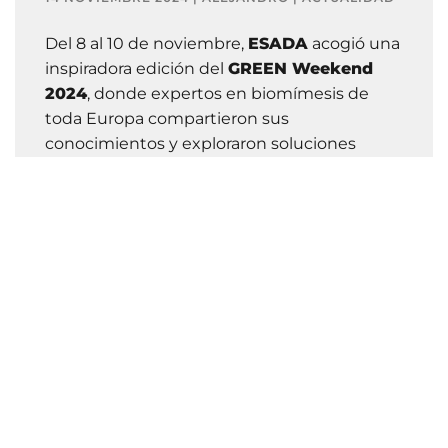
Del 8 al 10 de noviembre,
ESADA
acogió una
inspiradora edición del
GREEN Weekend
2024
, donde expertos en biomímesis de
toda Europa compartieron sus
conocimientos y exploraron soluciones
innovadoras inspiradas en la naturaleza. Este
evento, organizado por
Biomimicry
Granada
, ofreció una serie de conferencias y
talleres diseñados para profundizar en los
desafíos ambientales actuales y las posibles
soluciones desde una perspectiva
biomimética.
Leer más