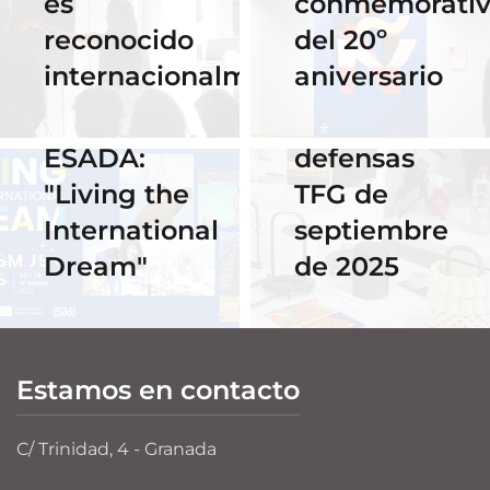
es
conmemorati
Horario y
02 Octubre 2025
reconocido
del 20º
Celebra los
acceso al
internacionalmente
aniversario
#ErasmusDays
streaming
2025 en
de las
ESADA:
defensas
"Living the
TFG de
International
septiembre
Dream"
de 2025
Estamos en contacto
C/ Trinidad, 4 - Granada