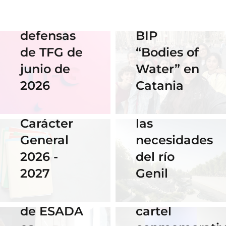
streaming
en el
de las
Erasmus
defensas
BIP
18 Noviembre
2025
de TFG de
“Bodies of
06 Abril 2026
Nuestra
junio de
Water” en
Cauce: El
alumna
2026
Catania
diseño que
14 Abril 2026
gana el
fluye con
Becas de
concurso
las
Carácter
del
necesidades
General
Instituto
del río
2026 -
Cervantes
28 Noviembre
Genil
2027
de Praga
2025
El talento
por su
16 Septiembre
de ESADA
cartel
2025