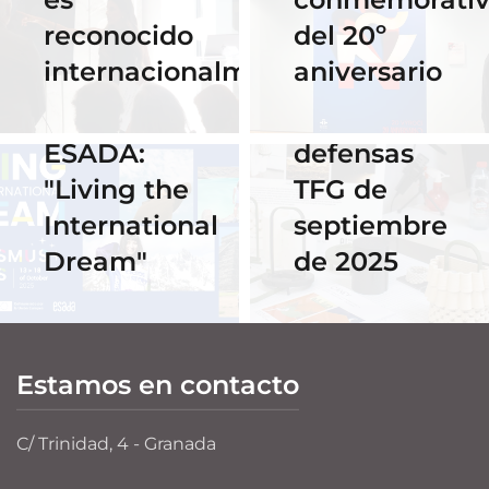
Horario y
02 Octubre 2025
reconocido
del 20º
Celebra los
acceso al
internacionalmente
aniversario
#ErasmusDays
streaming
2025 en
de las
ESADA:
defensas
"Living the
TFG de
International
septiembre
Dream"
de 2025
Estamos en contacto
C/ Trinidad, 4 - Granada