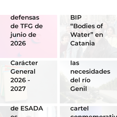
streaming
en el
de las
Erasmus
defensas
BIP
18 Noviembre
2025
de TFG de
“Bodies of
06 Abril 2026
Nuestra
junio de
Water” en
Cauce: El
alumna
2026
Catania
diseño que
14 Abril 2026
gana el
fluye con
Becas de
concurso
las
Carácter
del
necesidades
General
Instituto
del río
2026 -
Cervantes
28 Noviembre
Genil
2027
de Praga
2025
El talento
por su
16 Septiembre
de ESADA
cartel
2025
es
conmemorati