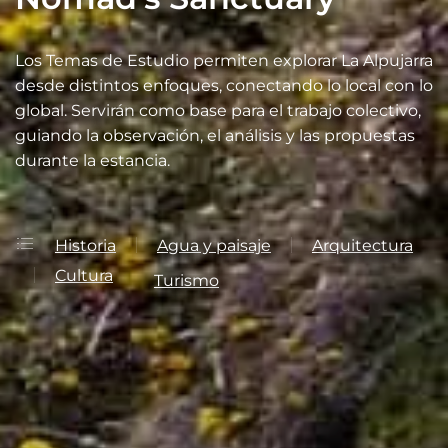
Los Temas de Estudio permiten explorar La Alpujarra
desde distintos enfoques, conectando lo local con lo
global. Servirán como base para el trabajo colectivo,
guiando la observación, el análisis y las propuestas
durante la estancia.
Historia
Agua y paisaje
Arquitectura
Cultura
Turismo