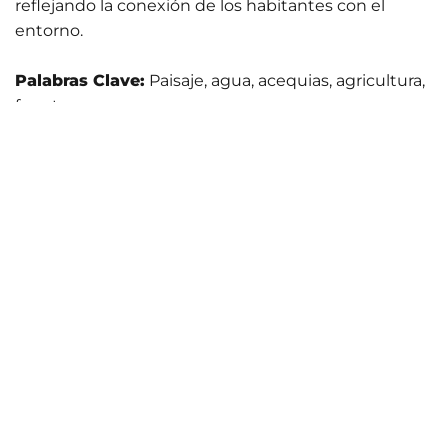
reflejando la conexión de los habitantes con el
entorno.
Palabras Clave:
Paisaje, agua, acequias, agricultura,
fuentes.
Arquitectura
Tradicional
La arquitectura destaca por su adaptación al
entorno montañoso y su influencia de las
tradiciones musulmanas. Se caracteriza por casas
blancas de tejados planos, construidas con piedra y
adobe, elementos propios de la zona. Los pueblos
están organizados en terrazas, con calles estrechas y
empinadas adaptadas al paisaje montañoso.