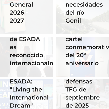
necesidades
General
Instituto
del río
2026 -
Cervantes
28 Noviembre
Genil
2027
de Praga
2025
El talento
por su
16 Septiembre
de ESADA
cartel
2025
es
conmemorati
Horario y
02 Octubre 2025
reconocido
del 20º
Celebra los
acceso al
internacionalmente
aniversario
#ErasmusDays
streaming
2025 en
de las
ESADA:
defensas
"Living the
TFG de
International
septiembre
Dream"
de 2025