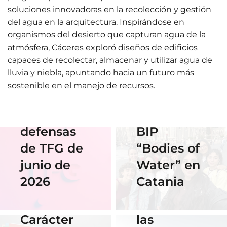
soluciones innovadoras en la recolección y gestión
01 Junio 2026
del agua en la arquitectura. Inspirándose en
Estudiantes
organismos del desierto que capturan agua de la
de Diseño
atmósfera, Cáceres exploró diseños de edificios
17 Junio 2026
capaces de recolectar, almacenar y utilizar agua de
Horario y
Gráfico
lluvia y niebla, apuntando hacia un futuro más
acceso al
participan
sostenible en el manejo de recursos.
streaming
en el
de las
Erasmus
defensas
BIP
18 Noviembre
2025
de TFG de
“Bodies of
06 Abril 2026
Nuestra
junio de
Water” en
Cauce: El
alumna
2026
Catania
diseño que
14 Abril 2026
gana el
fluye con
Becas de
concurso
las
Carácter
del