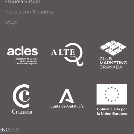
Escuela Virtual
Trabaja con Nosotros
FAQs
ENG
ESP