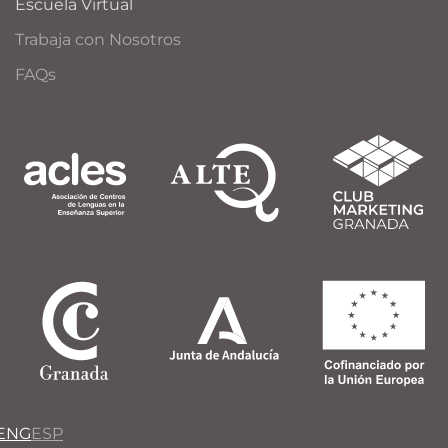
Escuela Virtual
Trabaja con Nosotros
FAQs
ENG
ESP