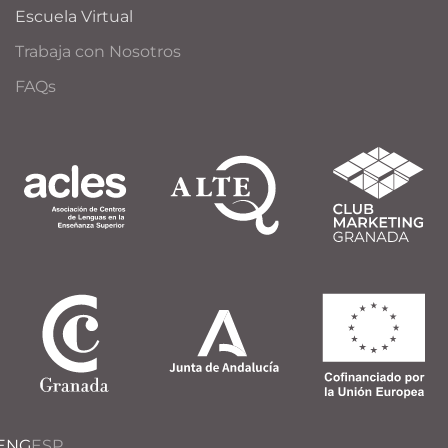
Escuela Virtual
Trabaja con Nosotros
FAQs
ENG
ESP