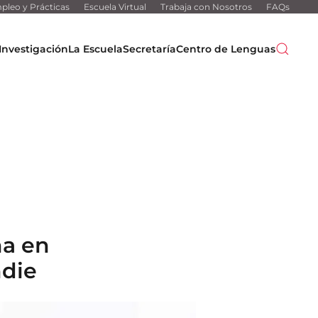
pleo y Prácticas
Escuela Virtual
Trabaja con Nosotros
FAQs
Investigación
La Escuela
Secretaría
Centro de Lenguas
na en
ndie