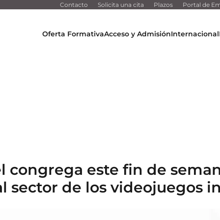
Contacto
Solicita una cita
Plazos
Portal de Em
Oferta Formativa
Acceso y Admisión
Internacional
l congrega este fin de sema
l sector de los videojuegos i