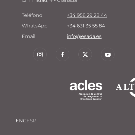
C/ Trinidad, 4 - Granada
Teléfono
+34 958 29 28 44
WhatsApp
+34 631 35 55 84
Email
info@esada.es
ENG
ESP