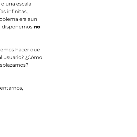
 o una escala
s infinitas,
roblema era aun
ue disponemos
no
odemos hacer que
l usuario? ¿Cómo
splazarnos?
entarnos,