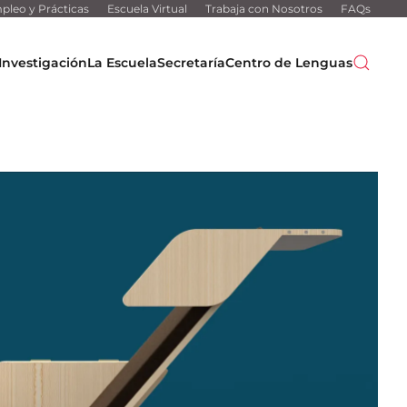
pleo y Prácticas
Escuela Virtual
Trabaja con Nosotros
FAQs
Investigación
La Escuela
Secretaría
Centro de Lenguas