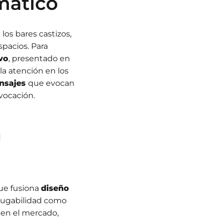
mático
 los bares castizos,
spacios. Para
vo
, presentado en
 la atención en los
ensajes
que evocan
ovocación.
n
ue fusiona
diseño
a jugabilidad como
 en el mercado,