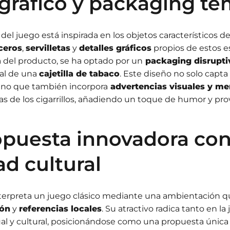
gráfico y packaging te
 del juego está inspirada en los objetos característicos de
ceros
,
servilletas
y
detalles gráficos
propios de estos e
a del producto, se ha optado por un
packaging disrupti
 al de una
cajetilla de tabaco
. Este diseño no solo capta
sino que también incorpora
advertencias visuales y m
cas de los cigarrillos, añadiendo un toque de humor y pr
puesta innovadora co
ad cultural
nterpreta un juego clásico mediante una ambientación q
ión
y
referencias locales
. Su atractivo radica tanto en l
sual y cultural, posicionándose como una propuesta única