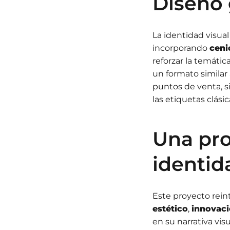
Diseño 
La identidad visual
incorporando
ceni
reforzar la temátic
un formato similar
puntos de venta, 
las etiquetas clási
Una pro
identid
Este proyecto rei
estético
,
innovac
en su narrativa vi