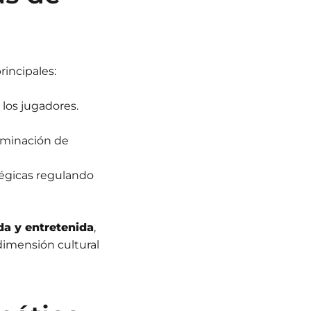
rincipales:
 los jugadores.
eliminación de
tégicas regulando
da y entretenida
,
dimensión cultural