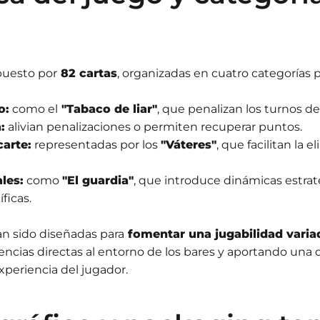
puesto por
82 cartas
, organizadas en cuatro categorías p
o:
como el
"Tabaco de liar"
, que penalizan los turnos de
:
alivian penalizaciones o permiten recuperar puntos.
carte:
representadas por los
"Váteres"
, que facilitan la 
les:
como
"El guardia"
, que introduce dinámicas estra
ficas.
an sido diseñadas para
fomentar una jugabilidad varia
encias directas al entorno de los bares y aportando una 
xperiencia del jugador.