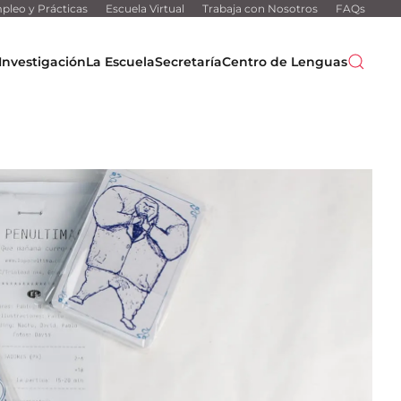
pleo y Prácticas
Escuela Virtual
Trabaja con Nosotros
FAQs
Investigación
La Escuela
Secretaría
Centro de Lenguas