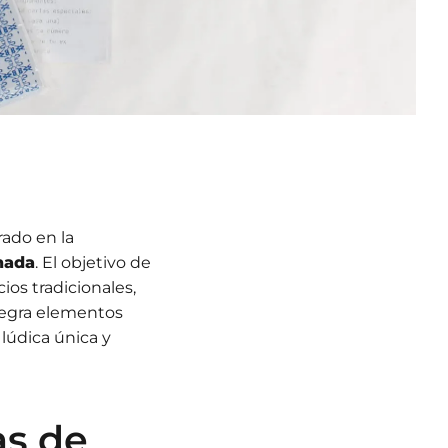
rado en la
nada
. El objetivo de
ios tradicionales,
tegra elementos
 lúdica única y
as de