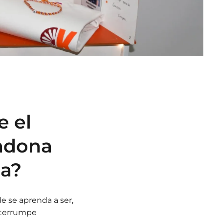
e el
ndona
na?
e se aprenda a ser,
interrumpe