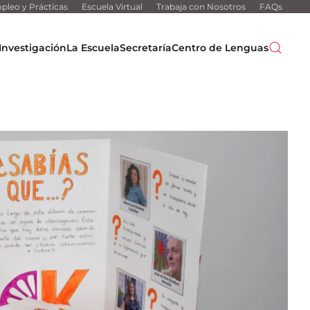
pleo y Prácticas
Escuela Virtual
Trabaja con Nosotros
FAQs
Investigación
La Escuela
Secretaría
Centro de Lenguas