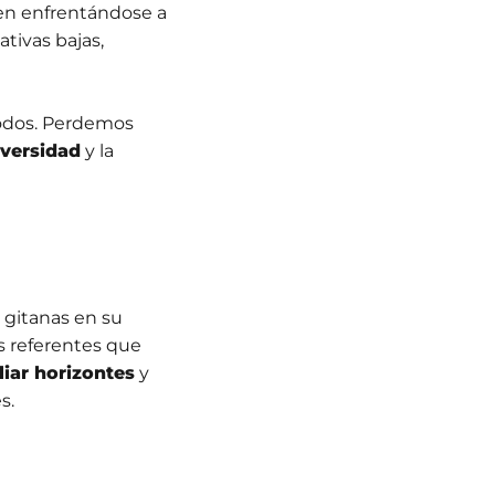
uen enfrentándose a
ativas bajas,
todos. Perdemos
iversidad
y la
 gitanas en su
os referentes que
iar horizontes
y
s.