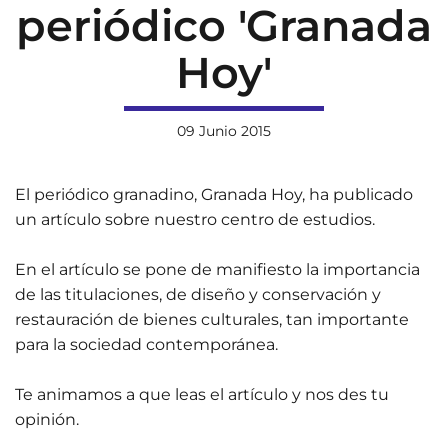
periódico 'Granada
Hoy'
09 Junio 2015
El periódico granadino, Granada Hoy, ha publicado
un artículo sobre nuestro centro de estudios.
En el artículo se pone de manifiesto la importancia
01 Junio 2026
de las titulaciones, de diseño y conservación y
Estudiantes
restauración de bienes culturales, tan importante
de Diseño
para la sociedad contemporánea.
17 Junio 2026
Horario y
Gráfico
Te animamos a que leas el artículo y nos des tu
acceso al
participan
opinión.
streaming
en el