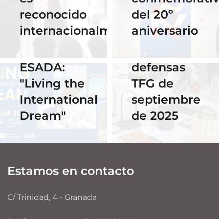
Horario y
02 Octubre 2025
reconocido
del 20º
Celebra los
acceso al
internacionalmente
aniversario
#ErasmusDays
streaming
2025 en
de las
ESADA:
defensas
"Living the
TFG de
International
septiembre
Dream"
de 2025
Estamos en contacto
C/ Trinidad, 4 - Granada