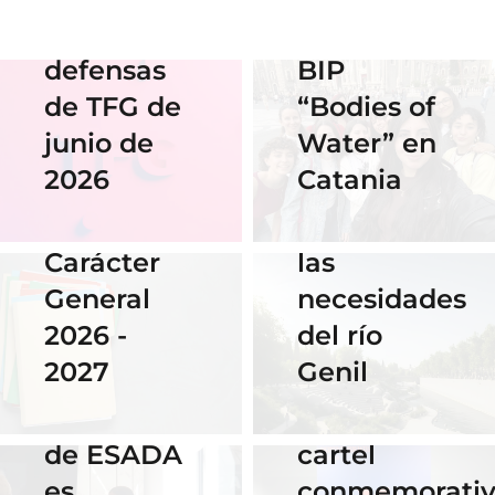
de las
Erasmus
defensas
BIP
18 Noviembre
2025
de TFG de
“Bodies of
06 Abril 2026
Nuestra
junio de
Water” en
Cauce: El
alumna
2026
Catania
diseño que
14 Abril 2026
gana el
fluye con
Becas de
concurso
las
Carácter
del
necesidades
General
Instituto
del río
2026 -
Cervantes
28 Noviembre
Genil
2027
de Praga
2025
El talento
por su
16 Septiembre
de ESADA
cartel
2025
es
conmemorati