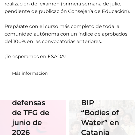
realización del examen (primera semana de julio,
pendiente de publicación Consejería de Educación).
Prepárate con el curso más completo de toda la
comunidad autónoma con un índice de aprobados
01 Junio 2026
Estudiantes
del 100% en las convocatorias anteriores.
de Diseño
17 Junio 2026
¡Te esperamos en ESADA!
Horario y
Gráfico
acceso al
participan
Más información
streaming
en el
de las
Erasmus
defensas
BIP
18 Noviembre
2025
de TFG de
“Bodies of
06 Abril 2026
Nuestra
junio de
Water” en
Cauce: El
alumna
2026
Catania