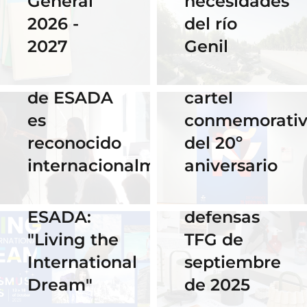
necesidades
General
Instituto
del río
2026 -
Cervantes
28 Noviembre
Genil
2027
de Praga
2025
El talento
por su
16 Septiembre
de ESADA
cartel
2025
es
conmemorati
Horario y
02 Octubre 2025
reconocido
del 20º
Celebra los
acceso al
internacionalmente
aniversario
#ErasmusDays
streaming
2025 en
de las
ESADA:
defensas
"Living the
TFG de
International
septiembre
Dream"
de 2025