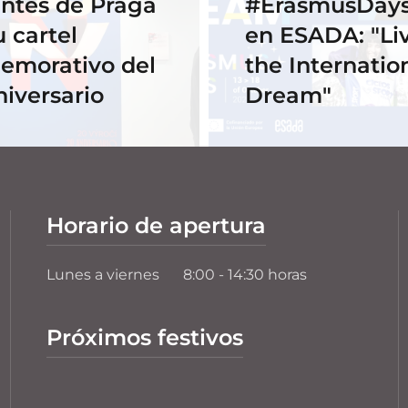
ntes de Praga
#ErasmusDays
u cartel
en ESADA: "Li
emorativo del
the Internatio
niversario
Dream"
Horario de apertura
Lunes a viernes
8:00 - 14:30 horas
Próximos festivos