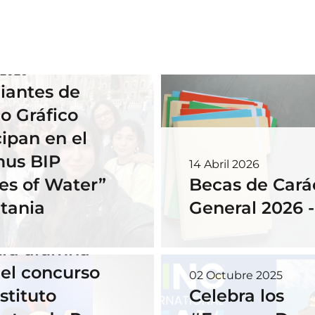
 2026
iantes de
o Gráfico
cipan en el
mus BIP
14 Abril 2026
es of Water”
Becas de Cará
tania
General 2026 
embre 2025
tra alumna
el concurso
02 Octubre 2025
stituto
Celebra los