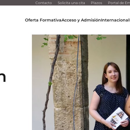
Contacto
Solicita una cita
Plazos
Portal de Em
Oferta Formativa
Acceso y Admisión
Internacional
n