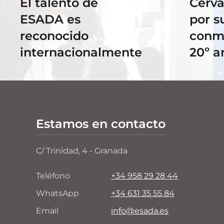
El talento de
Cerva
ESADA es
por s
reconocido
conm
internacionalmente
20º a
Estamos en contacto
C/ Trinidad, 4 - Granada
Teléfono
+34 958 29 28 44
WhatsApp
+34 631 35 55 84
Email
info@esada.es