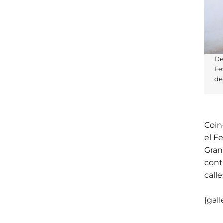
De
Fe
de
Coin
el F
Gran
cont
call
{gall