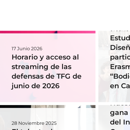
01 Junio
Estud
Diseñ
17 Junio 2026
Horario y acceso al
parti
streaming de las
Eras
defensas de TFG de
“Bodi
junio de 2026
en Ca
18 Novi
Nues
gana 
del In
28 Noviembre 2025