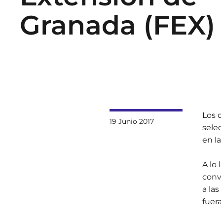
Granada (FEX)
Los 
19 Junio 2017
sele
en la
A lo
conv
a la
fuer