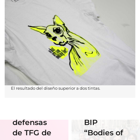
01 Junio 2026
Estudiantes
de Diseño
17 Junio 2026
Horario y
Gráfico
El resultado del diseño superior a dos tintas.
acceso al
participan
streaming
en el
de las
Erasmus
defensas
BIP
18 Noviembre
2025
de TFG de
“Bodies of
06 Abril 2026
Nuestra