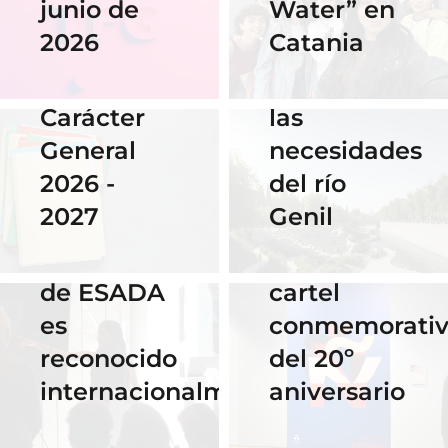
junio de
Water” en
Cauce: El
alumna
2026
Catania
diseño que
14 Abril 2026
gana el
fluye con
Becas de
concurso
las
Carácter
del
necesidades
General
Instituto
del río
2026 -
Cervantes
28 Noviembre
Genil
2027
de Praga
2025
El talento
por su
16 Septiembre
de ESADA
cartel
2025
es
conmemorati
Horario y
02 Octubre 2025
reconocido
del 20º
Celebra los
acceso al
internacionalmente
aniversario
#ErasmusDays
streaming
2025 en
de las