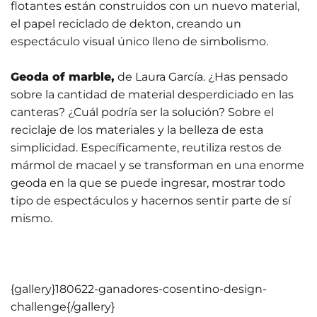
flotantes están construidos con un nuevo material,
el papel reciclado de dekton, creando un
espectáculo visual único lleno de simbolismo.
Geoda of marble,
de Laura García. ¿Has pensado
sobre la cantidad de material desperdiciado en las
canteras? ¿Cuál podría ser la solución? Sobre el
reciclaje de los materiales y la belleza de esta
simplicidad. Específicamente, reutiliza restos de
mármol de macael y se transforman en una enorme
geoda en la que se puede ingresar, mostrar todo
tipo de espectáculos y hacernos sentir parte de sí
01 Junio 2026
mismo.
Estudiantes
de Diseño
17 Junio 2026
Horario y
Gráfico
{gallery}180622-ganadores-cosentino-design-
acceso al
participan
challenge{/gallery}