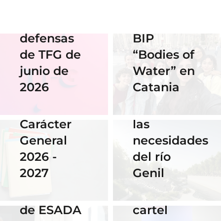
streaming
en el
de las
Erasmus
defensas
BIP
18 Noviembre
2025
de TFG de
“Bodies of
06 Abril 2026
Nuestra
junio de
Water” en
Cauce: El
alumna
2026
Catania
diseño que
14 Abril 2026
gana el
fluye con
Becas de
concurso
las
Carácter
del
necesidades
General
Instituto
del río
2026 -
Cervantes
28 Noviembre
Genil
2027
de Praga
2025
El talento
por su
16 Septiembre
de ESADA
cartel
2025