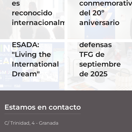
es
conmemorati
Horario y
02 Octubre 2025
reconocido
del 20º
Celebra los
acceso al
internacionalmente
aniversario
#ErasmusDays
streaming
2025 en
de las
ESADA:
defensas
"Living the
TFG de
International
septiembre
Dream"
de 2025
Estamos en contacto
C/ Trinidad, 4 - Granada