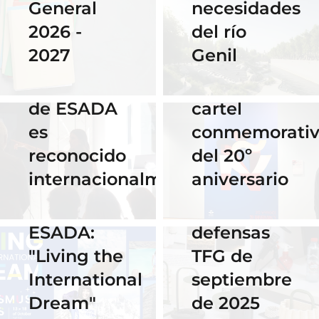
necesidades
General
Instituto
del río
2026 -
Cervantes
28 Noviembre
Genil
2027
de Praga
2025
El talento
por su
16 Septiembre
de ESADA
cartel
2025
es
conmemorati
Horario y
02 Octubre 2025
reconocido
del 20º
Celebra los
acceso al
internacionalmente
aniversario
#ErasmusDays
streaming
2025 en
de las
ESADA:
defensas
"Living the
TFG de
International
septiembre
Dream"
de 2025