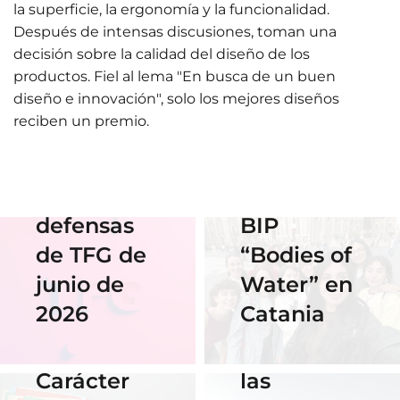
la superficie, la ergonomía y la funcionalidad.
01 Junio 2026
Después de intensas discusiones, toman una
Estudiantes
decisión sobre la calidad del diseño de los
de Diseño
productos. Fiel al lema "En busca de un buen
17 Junio 2026
diseño e innovación", solo los mejores diseños
Horario y
Gráfico
reciben un premio.
acceso al
participan
streaming
en el
de las
Erasmus
defensas
BIP
18 Noviembre
2025
de TFG de
“Bodies of
06 Abril 2026
Nuestra
junio de
Water” en
Cauce: El
alumna
2026
Catania
diseño que
14 Abril 2026
gana el
fluye con
Becas de
concurso
las
Carácter
del