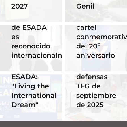
28 Noviembre
Genil
2027
de Praga
2025
El talento
por su
16 Septiembre
de ESADA
cartel
2025
es
conmemorati
Horario y
02 Octubre 2025
reconocido
del 20º
Celebra los
acceso al
internacionalmente
aniversario
#ErasmusDays
streaming
2025 en
de las
ESADA:
defensas
"Living the
TFG de
International
septiembre
Dream"
de 2025