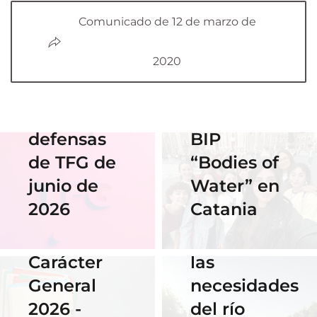
de Diseño
Comunicado de 12 de marzo de
17 Junio 2026
Horario y
Gráfico
2020
acceso al
participan
streaming
en el
de las
Erasmus
defensas
BIP
18 Noviembre
2025
de TFG de
“Bodies of
06 Abril 2026
Nuestra
junio de
Water” en
Cauce: El
alumna
2026
Catania
diseño que
14 Abril 2026
gana el
fluye con
Becas de
concurso
las
Carácter
del
necesidades
General
Instituto
del río
2026 -
Cervantes