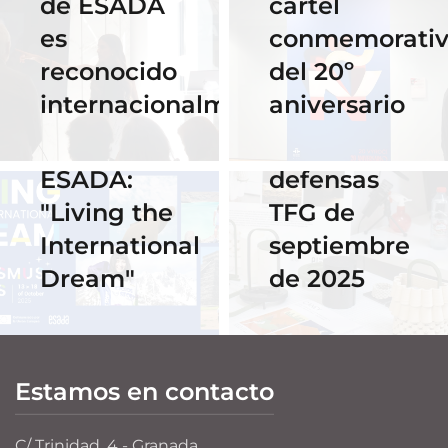
de ESADA
cartel
2025
es
conmemorati
Horario y
02 Octubre 2025
reconocido
del 20º
Celebra los
acceso al
internacionalmente
aniversario
#ErasmusDays
streaming
2025 en
de las
ESADA:
defensas
"Living the
TFG de
International
septiembre
Dream"
de 2025
Estamos en contacto
C/ Trinidad, 4 - Granada