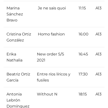
Marina
Je ne sais quoi
11:15
A13
Sánchez
Bravo
Cristina Ortiz
Homo fashion
16:00
A13
González
Erika
New order S/S
16:45
A13
Nathalia
2021
Beatriz Ortíz
Entre ríos líricos y
17:30
A13
García
fusiles
Antonia
Without N
18:15
A13
Lebrón
Domínguez