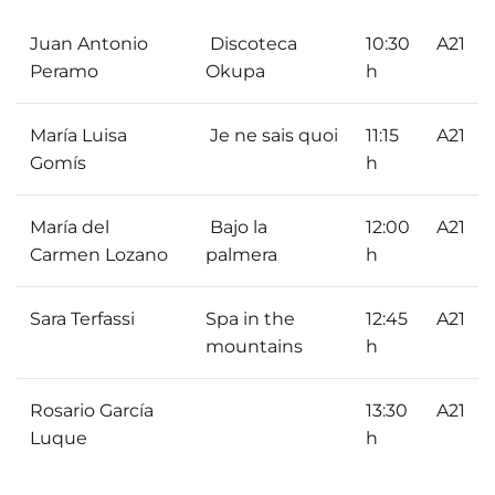
Juan Antonio
Discoteca
10:30
A21
Peramo
Okupa
h
María Luisa
Je ne sais quoi
11:15
A21
Gomís
h
María del
Bajo la
12:00
A21
Carmen Lozano
palmera
h
Sara Terfassi
Spa in the
12:45
A21
mountains
h
Rosario García
13:30
A21
Luque
h