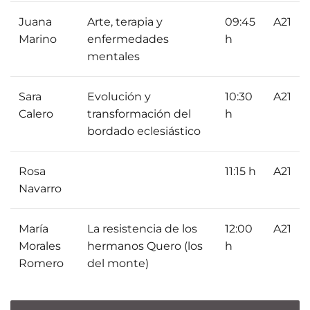
Juana
Arte, terapia y
09:45
A21
Marino
enfermedades
h
mentales
Sara
Evolución y
10:30
A21
Calero
transformación del
h
bordado eclesiástico
Rosa
11:15 h
A21
Navarro
01 Junio 2026
María
La resistencia de los
12:00
A21
Estudiantes
Morales
hermanos Quero (los
h
Romero
del monte)
de Diseño
17 Junio 2026
Horario y
Gráfico