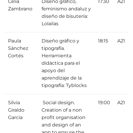
Celia
Diseño gráfico,
17:30
A21
Zambrano
feminismo andaluz y
diseño de bisutería:
Lolailas
Paula
Diseño gráfico y
18:15
A21
Sánchez
tipografía.
Cortés
Herramienta
didáctica para el
apoyo del
aprendizaje de la
tipografía: Tyblocks
Silvia
Social design.
19:00
A21
Giraldo
Creation of a non
García
profit organisation
and design of an
app to ensure the