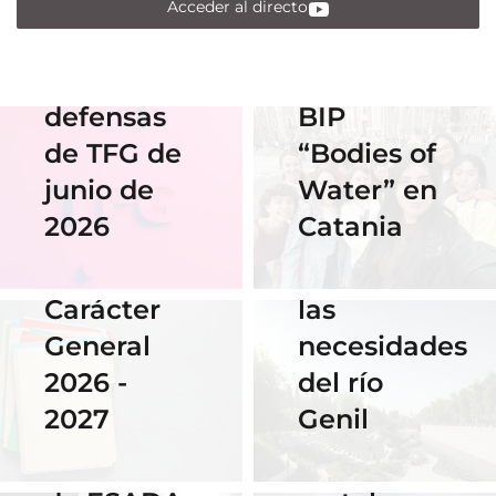
acceso al
participan
Acceder al directo
streaming
en el
de las
Erasmus
defensas
BIP
18 Noviembre
2025
de TFG de
“Bodies of
06 Abril 2026
Nuestra
junio de
Water” en
Cauce: El
alumna
2026
Catania
diseño que
14 Abril 2026
gana el
fluye con
Becas de
concurso
las
Carácter
del
necesidades
General
Instituto
del río
2026 -
Cervantes
28 Noviembre
Genil
2027
de Praga
2025
El talento
por su
16 Septiembre