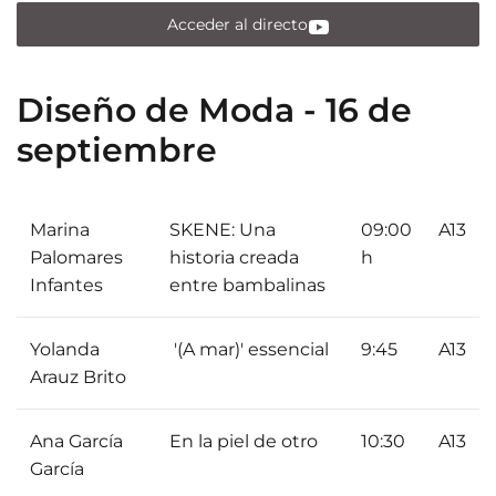
Acceder al directo
Diseño de Moda - 16 de
septiembre
Marina
SKENE: Una
09:00
A13
Palomares
historia creada
h
Infantes
entre bambalinas
Yolanda
'(A mar)' essencial
9:45
A13
Arauz Brito
Ana García
En la piel de otro
10:30
A13
García