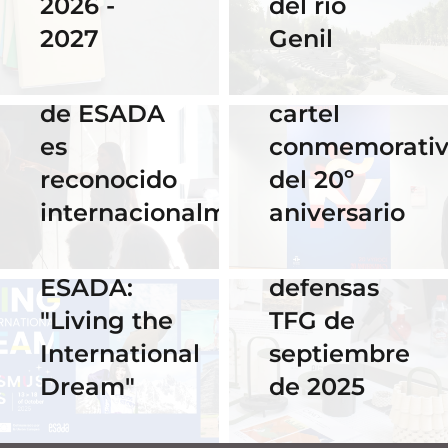
del río
2026 -
Cervantes
28 Noviembre
Genil
2027
de Praga
2025
El talento
por su
16 Septiembre
de ESADA
cartel
2025
es
conmemorati
Horario y
02 Octubre 2025
reconocido
del 20º
Celebra los
acceso al
internacionalmente
aniversario
#ErasmusDays
streaming
2025 en
de las
ESADA:
defensas
"Living the
TFG de
International
septiembre
Dream"
de 2025