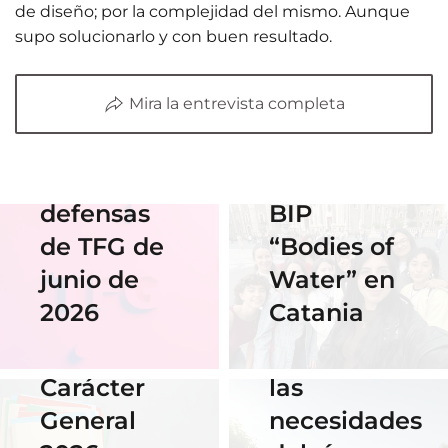
Estudiantes
de diseño; por la complejidad del mismo. Aunque
supo solucionarlo y con buen resultado.
de Diseño
17 Junio 2026
Horario y
Gráfico
Mira la entrevista completa
acceso al
participan
streaming
en el
de las
Erasmus
defensas
BIP
18 Noviembre
2025
de TFG de
“Bodies of
06 Abril 2026
Nuestra
junio de
Water” en
Cauce: El
alumna
2026
Catania
diseño que
14 Abril 2026
gana el
fluye con
Becas de
concurso
las
Carácter
del
necesidades
General
Instituto