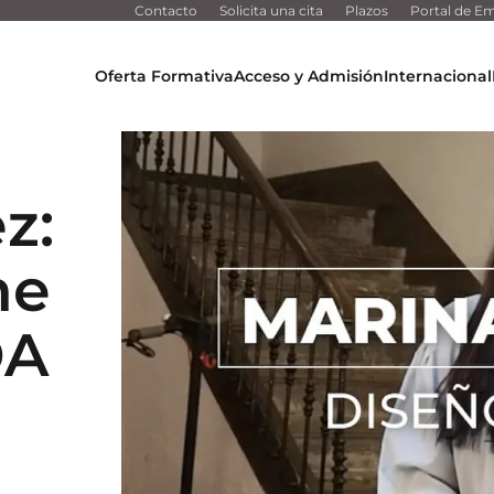
Contacto
Solicita una cita
Plazos
Portal de Em
Oferta Formativa
Acceso y Admisión
Internacional
z:
me
DA