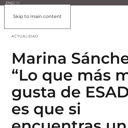
ENG
ESP
Skip to main content
ACTUALIDAD
Marina Sánche
“Lo que más 
gusta de ESA
es que si
encuentras un