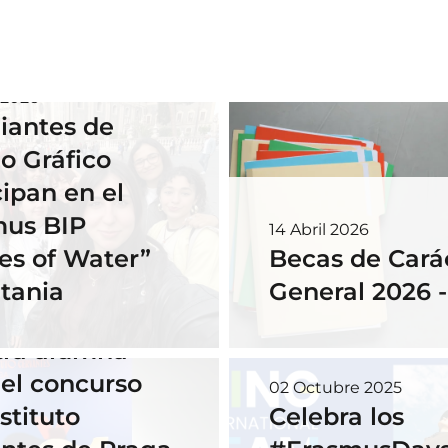
 2026
iantes de
o Gráfico
cipan en el
mus BIP
14 Abril 2026
es of Water”
Becas de Cará
tania
General 2026 
embre 2025
tra alumna
el concurso
02 Octubre 2025
stituto
Celebra los