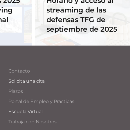
 2025
Horario y acceso al
ving
streaming de las
nal
defensas TFG de
septiembre de 2025
Contacto
Solicita una cita
Plazos
Portal de Empleo y Prácticas
Escuela Virtual
Trabaja con Nosotros