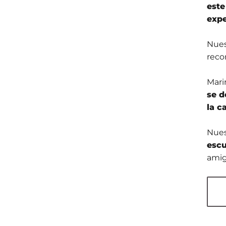
este
expe
Nues
reco
Mari
se d
la c
Nues
escu
amig