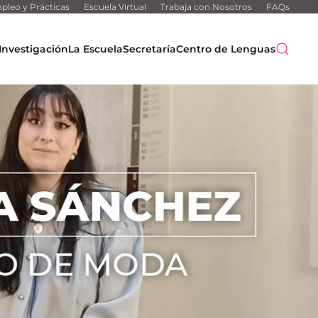
pleo y Prácticas
Escuela Virtual
Trabaja con Nosotros
FAQs
Investigación
La Escuela
Secretaría
Centro de Lenguas