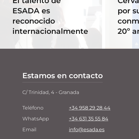
El talento de
Cerva
ESADA es
por s
reconocido
conm
internacionalmente
20º a
Estamos en contacto
C/ Trinidad, 4 - Granada
Teléfono
+34 958 29 28 44
WhatsApp
+34 631 35 55 84
Email
info@esada.es