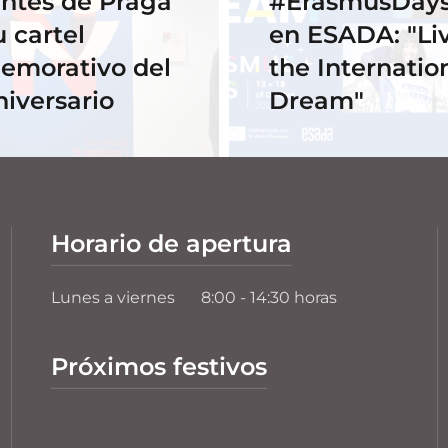
ntes de Praga
#ErasmusDays
u cartel
en ESADA: "Li
emorativo del
the Internatio
niversario
Dream"
Horario de apertura
Lunes a viernes
8:00 - 14:30 horas
Próximos festivos