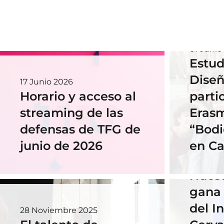
01 Junio
Estud
Diseñ
17 Junio 2026
Horario y acceso al
parti
streaming de las
Eras
defensas de TFG de
“Bodi
junio de 2026
en Ca
18 Novi
Nues
gana 
del In
28 Noviembre 2025