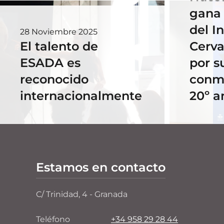
gana 
del In
28 Noviembre 2025
El talento de
Cerva
ESADA es
por s
reconocido
conm
internacionalmente
20º a
Estamos en contacto
C/ Trinidad, 4 - Granada
Teléfono
+34 958 29 28 44