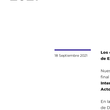
Los 
18 Septiembre 2021
de E
Nues
final
Inte
Acto
En l
de D