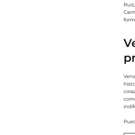
Ruiz
Carm
form
V
p
Vena
hist
cora
come
indi
Pued