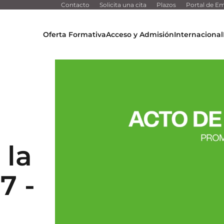
Contacto
Solicita una cita
Plazos
Portal de Em
Oferta Formativa
Acceso y Admisión
Internacional
 la
7 -