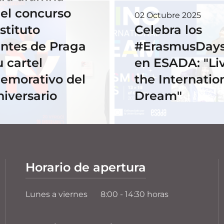
el concurso
02 Octubre 2025
stituto
Celebra los
ntes de Praga
#ErasmusDays
u cartel
en ESADA: "Li
emorativo del
the Internatio
niversario
Dream"
Horario de apertura
Lunes a viernes
8:00 - 14:30 horas