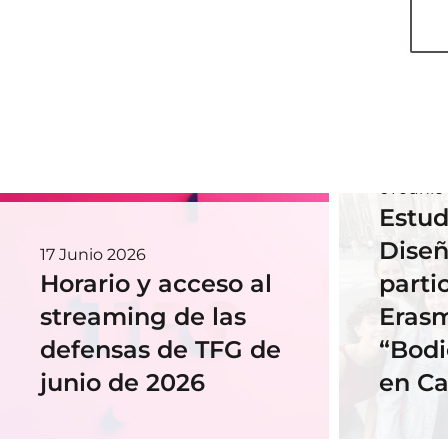
01 Junio
Estud
Diseñ
17 Junio 2026
Horario y acceso al
parti
streaming de las
Eras
defensas de TFG de
“Bodi
junio de 2026
en Ca
18 Novi
Nues