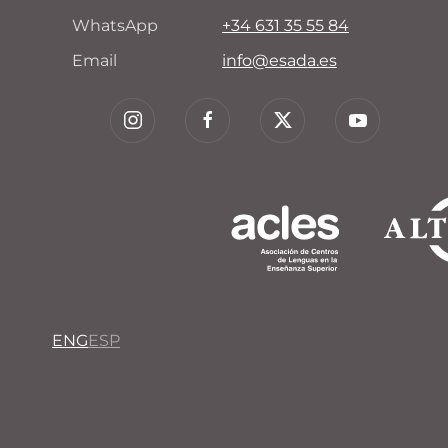
WhatsApp
+34 631 35 55 84
Email
info@esada.es
ENG
ESP