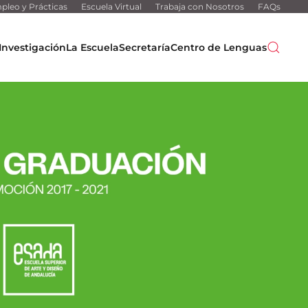
pleo y Prácticas
Escuela Virtual
Trabaja con Nosotros
FAQs
Investigación
La Escuela
Secretaría
Centro de Lenguas