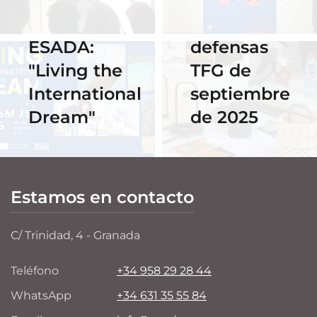
#ErasmusDays
streaming
2025 en
de las
ESADA:
defensas
"Living the
TFG de
International
septiembre
Dream"
de 2025
Estamos en contacto
C/ Trinidad, 4 - Granada
Teléfono
+34 958 29 28 44
WhatsApp
+34 631 35 55 84