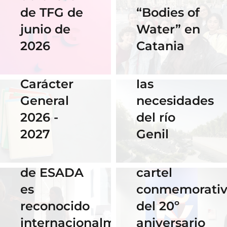
2025
de TFG de
“Bodies of
06 Abril 2026
Nuestra
junio de
Water” en
Cauce: El
alumna
2026
Catania
diseño que
14 Abril 2026
gana el
fluye con
Becas de
concurso
las
Carácter
del
necesidades
General
Instituto
del río
2026 -
Cervantes
28 Noviembre
Genil
2027
de Praga
2025
El talento
por su
16 Septiembre
de ESADA
cartel
2025
es
conmemorati
Horario y
02 Octubre 2025
reconocido
del 20º
Celebra los
acceso al
internacionalmente
aniversario