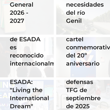
necesidades
General
Instituto
del río
2026 -
Cervantes
28 Noviembre
Genil
2027
de Praga
2025
El talento
por su
16 Septiembre
de ESADA
cartel
2025
es
conmemorati
Horario y
02 Octubre 2025
reconocido
del 20º
Celebra los
acceso al
internacionalmente
aniversario
#ErasmusDays
streaming
2025 en
de las
ESADA:
defensas
"Living the
TFG de
International
septiembre
Dream"
de 2025