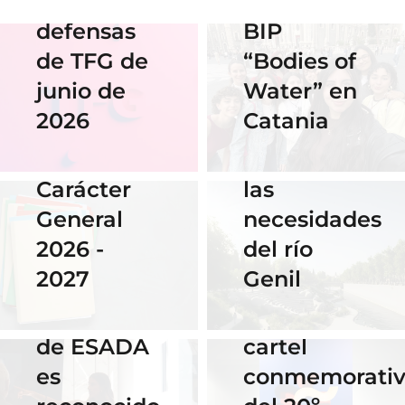
de las
Erasmus
defensas
BIP
18 Noviembre
2025
de TFG de
“Bodies of
06 Abril 2026
Nuestra
junio de
Water” en
Cauce: El
alumna
2026
Catania
diseño que
14 Abril 2026
gana el
fluye con
Becas de
concurso
las
Carácter
del
necesidades
General
Instituto
del río
2026 -
Cervantes
28 Noviembre
Genil
2027
de Praga
2025
El talento
por su
16 Septiembre
de ESADA
cartel
2025
es
conmemorati
Horario y
02 Octubre 2025