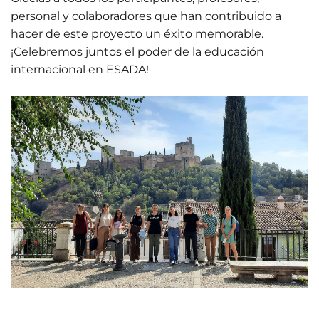
personal y colaboradores que han contribuido a
hacer de este proyecto un éxito memorable.
¡Celebremos juntos el poder de la educación
internacional en ESADA!
01 Junio 2026
Estudiantes
de Diseño
17 Junio 2026
Horario y
Gráfico
acceso al
participan
streaming
en el