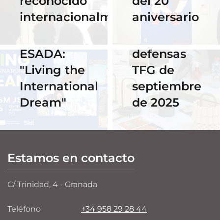
reconocido
del 20º
Celebra los
acceso al
internacionalmente
aniversario
#ErasmusDays
streaming
2025 en
de las
ESADA:
defensas
"Living the
TFG de
International
septiembre
Dream"
de 2025
Estamos en contacto
C/ Trinidad, 4 - Granada
Teléfono
+34 958 29 28 44