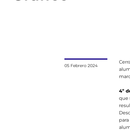
Cerr
05 Febrero 2024
alum
marc
4º d
que 
resu
Desd
para
alu