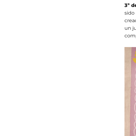
3º d
sido
crea
un j
comp