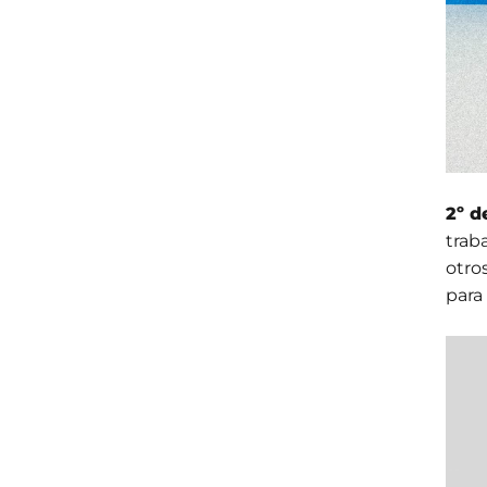
2º d
trab
otro
para 