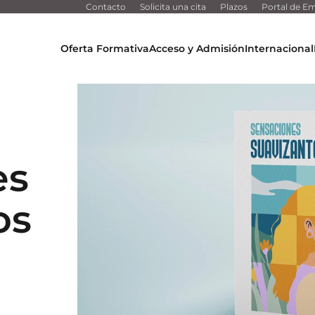
Contacto
Solicita una cita
Plazos
Portal de Em
Oferta Formativa
Acceso y Admisión
Internacional
es
os