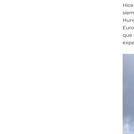
Hice
siem
Hung
Euro
que 
expe