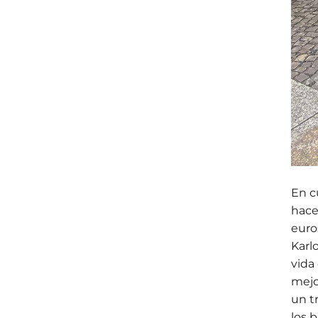
En c
hace
euro
Karl
vida
mejo
un t
los 