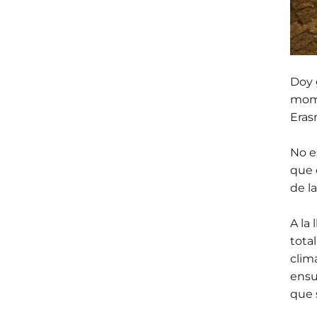
Doy 
mome
Eras
No e
que 
de l
A la
tota
clim
ensu
que 