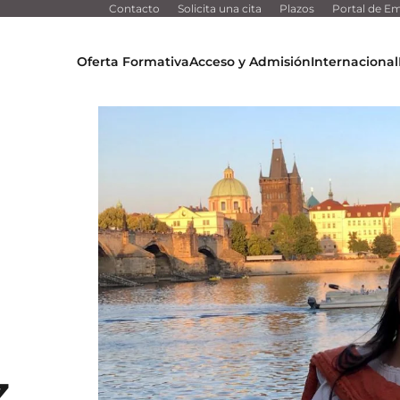
Contacto
Solicita una cita
Plazos
Portal de Em
Oferta Formativa
Acceso y Admisión
Internacional
a
,