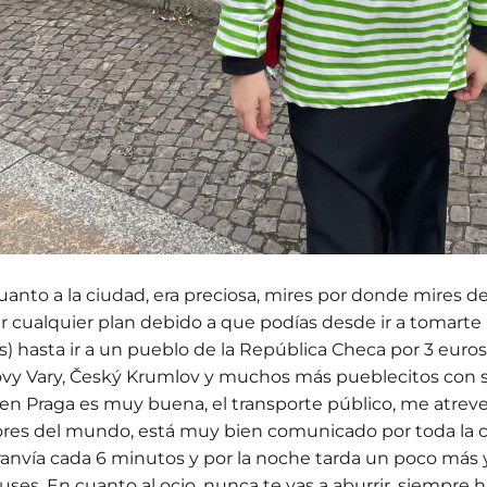
uanto a la ciudad, era preciosa, mires por donde mires 
r cualquier plan debido a que podías desde ir a tomarte
s) hasta ir a un pueblo de la República Checa por 3 eur
ovy Vary, Český Krumlov y muchos más pueblecitos con s
 en Praga es muy buena, el transporte público, me atrever
res del mundo, está muy bien comunicado por toda la ci
ranvía cada 6 minutos y por la noche tarda un poco más y
buses. En cuanto al ocio, nunca te vas a aburrir, siempre