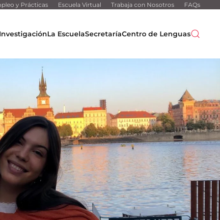
pleo y Prácticas
Escuela Virtual
Trabaja con Nosotros
FAQs
Investigación
La Escuela
Secretaría
Centro de Lenguas