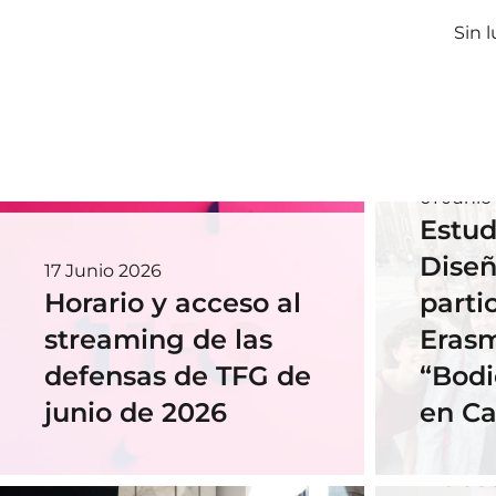
Sin 
01 Junio
Estud
Diseñ
17 Junio 2026
Horario y acceso al
parti
streaming de las
Eras
defensas de TFG de
“Bodi
junio de 2026
en Ca
18 Novi
Nues