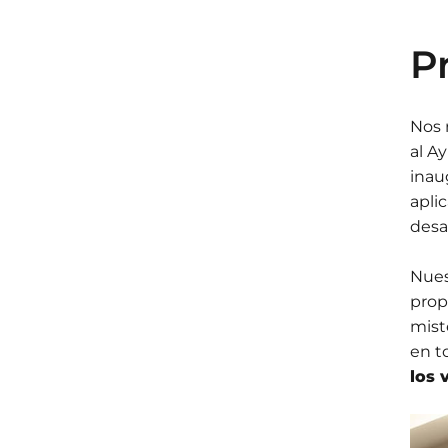
P
Nos 
al A
inau
aplic
desa
Nues
prop
mist
en t
los 