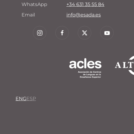
WhatsApp
+34 631 35 55 84
Email
info@esada.es
ENG
ESP