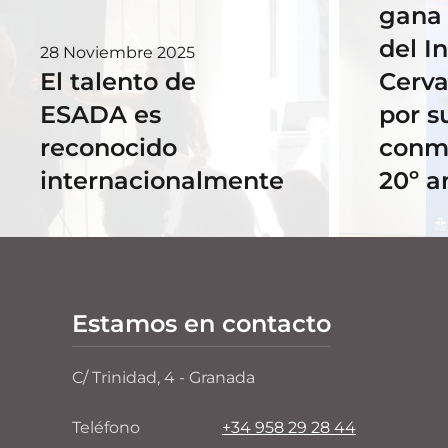
gana 
del In
28 Noviembre 2025
El talento de
Cerva
ESADA es
por s
reconocido
conm
internacionalmente
20º a
Estamos en contacto
C/ Trinidad, 4 - Granada
Teléfono
+34 958 29 28 44