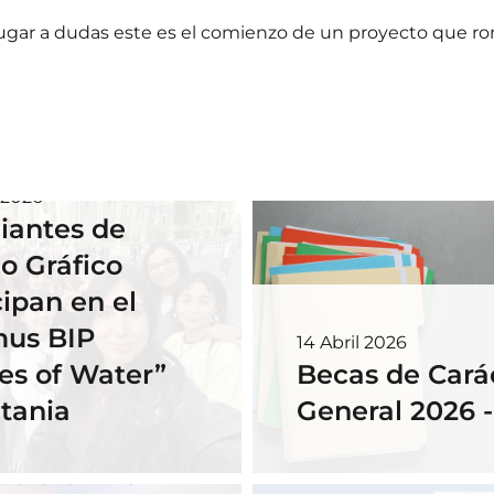
lugar a dudas este es el comienzo de un proyecto que r
 2026
iantes de
o Gráfico
cipan en el
mus BIP
14 Abril 2026
es of Water”
Becas de Cará
tania
General 2026 
embre 2025
tra alumna