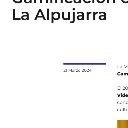
La Alpujarra
La M
21 Marzo 2024
Gami
El 2
Vid
cono
cult