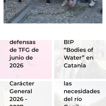
de Diseño
17 Junio 2026
Horario y
Gráfico
acceso al
participan
streaming
en el
de las
Erasmus
defensas
BIP
18 Noviembre
2025
de TFG de
“Bodies of
06 Abril 2026
Nuestra
junio de
Water” en
Cauce: El
alumna
2026
Catania
diseño que
14 Abril 2026
gana el
fluye con
Becas de
concurso
las
Carácter
del
necesidades
General
Instituto
del río
2026 -
Cervantes
28 Noviembre