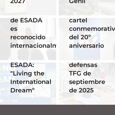
Genil
2027
de Praga
2025
El talento
por su
16 Septiembre
de ESADA
cartel
2025
es
conmemorati
Horario y
02 Octubre 2025
reconocido
del 20º
Celebra los
acceso al
internacionalmente
aniversario
#ErasmusDays
streaming
2025 en
de las
ESADA:
defensas
"Living the
TFG de
International
septiembre
Dream"
de 2025