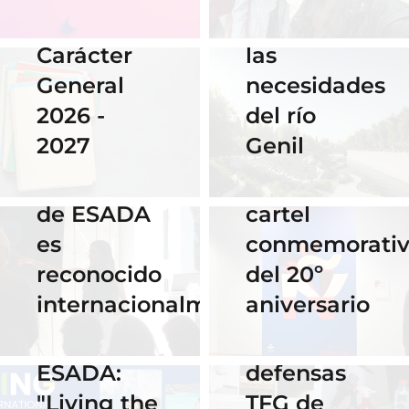
gana el
fluye con
Becas de
concurso
las
Carácter
del
necesidades
General
Instituto
del río
2026 -
Cervantes
28 Noviembre
Genil
2027
de Praga
2025
El talento
por su
16 Septiembre
de ESADA
cartel
2025
es
conmemorati
Horario y
02 Octubre 2025
reconocido
del 20º
Celebra los
acceso al
internacionalmente
aniversario
#ErasmusDays
streaming
2025 en
de las
ESADA:
defensas
"Living the
TFG de