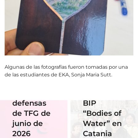
01 Junio 2026
Estudiantes
de Diseño
17 Junio 2026
Horario y
Gráfico
Algunas de las fotografías fueron tomadas por una
acceso al
participan
de las estudiantes de EKA, Sonja Maria Sutt.
streaming
en el
de las
Erasmus
defensas
BIP
18 Noviembre
2025
de TFG de
“Bodies of
06 Abril 2026
Nuestra
junio de
Water” en
Cauce: El
alumna
2026
Catania
diseño que
14 Abril 2026