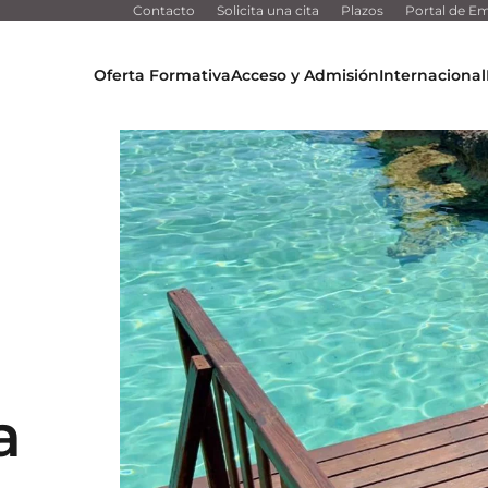
Contacto
Solicita una cita
Plazos
Portal de Em
Oferta Formativa
Acceso y Admisión
Internacional
a
a