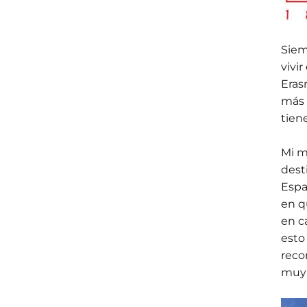
Siem
vivi
Eras
más 
tien
Mi m
dest
Espa
en q
en c
esto
reco
muy 