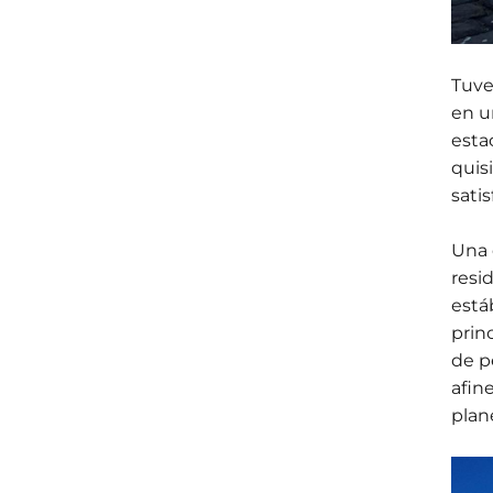
Tuve
en u
esta
quis
sati
Una 
resi
está
prin
de p
afine
plan