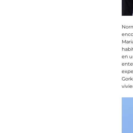
Norm
enco
Mari
habi
en u
ente
expe
Gork
vivi