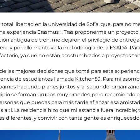
 total libertad en la universidad de Sofía, que, para no m
na experiencia Erasmus+. Tras proponerme un proyecto 
ción antigua de tren, me dejaron el privilegio de entreg
iera, y por ello mantuve la metodología de la ESADA. Para
sfactorio, ya que no están acostumbrados a proyectos ta
de las mejores decisiones que tomé para esta experienc
dencia de estudiantes llamada Kitchen59. Para mi asombro
bamos haciendo planes juntos y, al segundo, organizando
cipio se forman grupos muy grandes, pero recomiendo
ersonas que puedas para más tarde afianzar esa amistad
s a ti. La residencia hizo que mi estancia fuera increíble;
es diferentes, y convivir con tanta gente es enriqueced