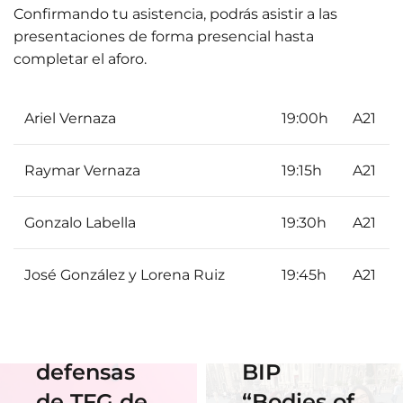
Confirmando tu asistencia, podrás asistir a las
presentaciones de forma presencial hasta
completar el aforo.
Ariel Vernaza
19:00h
A21
01 Junio 2026
Raymar Vernaza
19:15h
A21
Estudiantes
de Diseño
Gonzalo Labella
19:30h
A21
17 Junio 2026
Horario y
Gráfico
José González y Lorena Ruiz
19:45h
A21
acceso al
participan
streaming
en el
de las
Erasmus
defensas
BIP
18 Noviembre
2025
de TFG de
“Bodies of