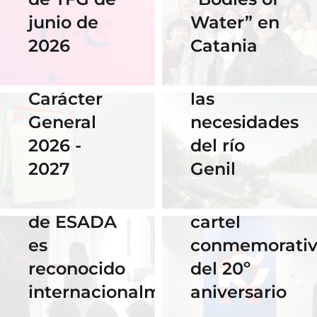
06 Abril 2026
Nuestra
junio de
Water” en
Cauce: El
alumna
2026
Catania
diseño que
14 Abril 2026
gana el
fluye con
Becas de
concurso
las
Carácter
del
necesidades
General
Instituto
del río
2026 -
Cervantes
28 Noviembre
Genil
2027
de Praga
2025
El talento
por su
16 Septiembre
de ESADA
cartel
2025
es
conmemorati
Horario y
02 Octubre 2025
reconocido
del 20º
Celebra los
acceso al
internacionalmente
aniversario
#ErasmusDays
streaming