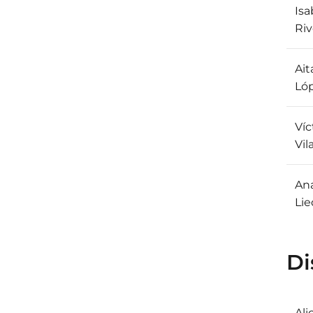
Isa
Riv
Ait
Ló
Víc
Vil
An
Li
Di
Ali