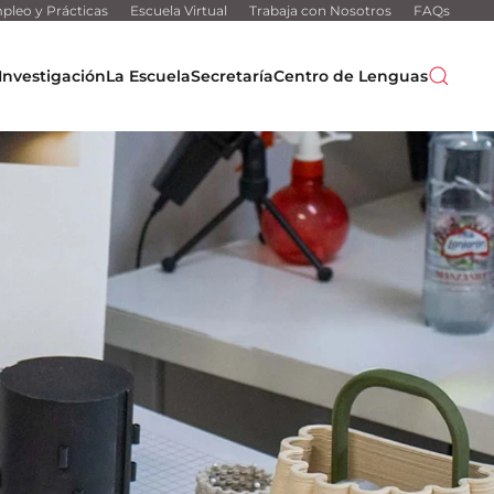
pleo y Prácticas
Escuela Virtual
Trabaja con Nosotros
FAQs
Investigación
La Escuela
Secretaría
Centro de Lenguas