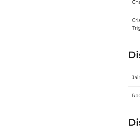
Ch
Cri
Tri
Di
Ja
Ra
Di