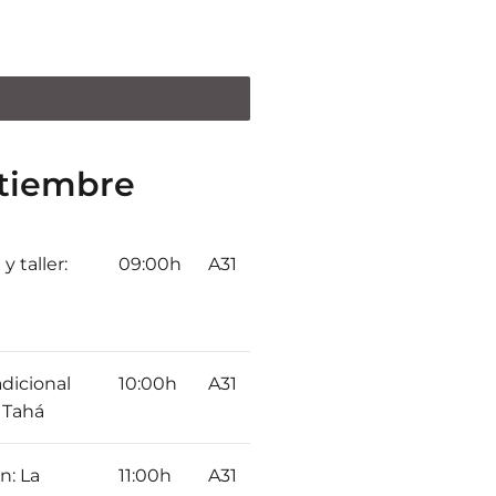
ptiembre
y taller:
09:00h
A31
dicional
10:00h
A31
a Tahá
n: La
11:00h
A31