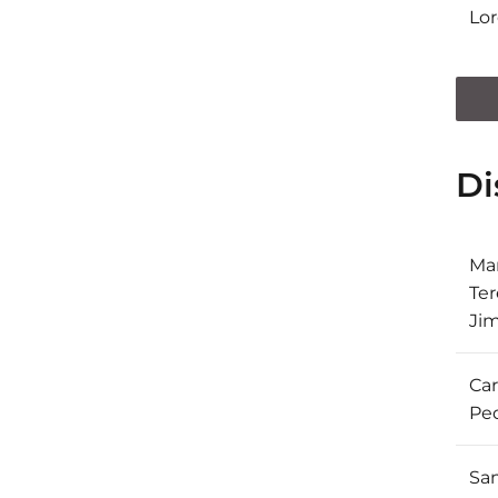
Lo
Di
Mar
Ter
Ji
Ca
Pe
Sa