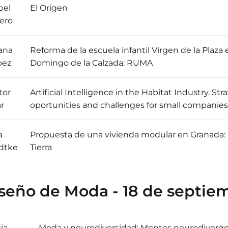
bel
El Origen
ero
ana
Reforma de la escuela infantil Virgen de la Plaza
pez
Domingo de la Calzada: RUMA
tor
Artificial Intelligence in the Habitat Industry. Str
ar
oportunities and challenges for small companies
a
Propuesta de una vivienda modular en Granada: 
edtke
Tierra
seño de Moda - 18 de septie
cia
Moda y neurodiversidad: Mentes neurodiverge