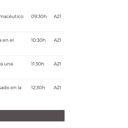
rmacéutico
09:30h
A21
a en el
10:30h
A21
ra una
11:30h
A21
sado en la
12:30h
A21