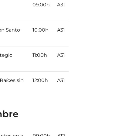
09:00h
A31
 en Santo
10:00h
A31
ategic
11:00h
A31
Raíces sin
12:00h
A31
mbre
ntes en el
09:00h
A12