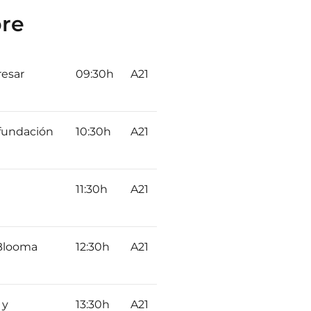
bre
resar
09:30h
A21
 fundación
10:30h
A21
11:30h
A21
 Blooma
12:30h
A21
 y
13:30h
A21