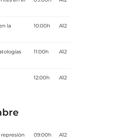
en la
10:00h
A12
atologías
11:00h
A12
12:00h
A12
mbre
 represión
09:00h
A12