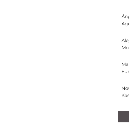
Án
Agu
Ale
Mo
Mar
Fu
Nou
Kas