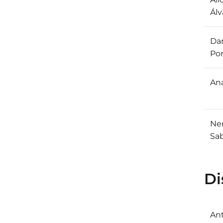
Álv
Dan
Por
An
Ne
Sa
Di
An