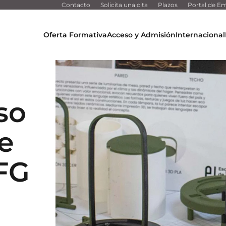
Contacto
Solicita una cita
Plazos
Portal de Em
Oferta Formativa
Acceso y Admisión
Internacional
so
e
TFG