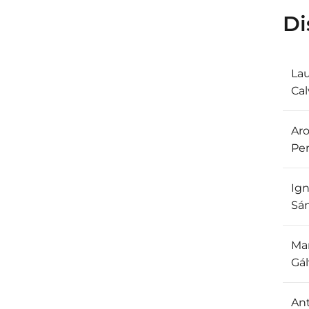
Di
Lau
Cal
Ar
Per
Ign
Sá
Mar
Gál
An