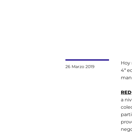
Hoy 
26 Marzo 2019
4ª e
man
RED
a ni
cole
part
prov
nego