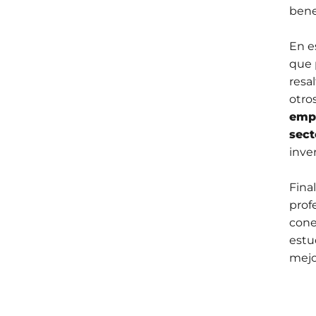
bene
En e
que 
resa
otro
empr
sect
inve
Fina
prof
cone
estu
mejo