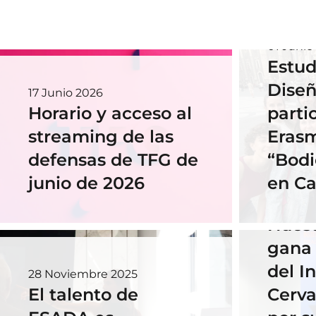
01 Junio
Estud
Diseñ
17 Junio 2026
Horario y acceso al
parti
streaming de las
Eras
defensas de TFG de
“Bodi
junio de 2026
en Ca
18 Novi
Nues
gana 
del In
28 Noviembre 2025
El talento de
Cerva