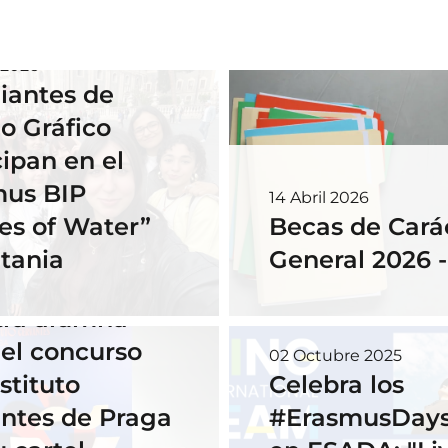
 2026
iantes de
o Gráfico
cipan en el
mus BIP
14 Abril 2026
es of Water”
Becas de Cará
tania
General 2026 
embre 2025
tra alumna
el concurso
02 Octubre 2025
stituto
Celebra los
ntes de Praga
#ErasmusDays