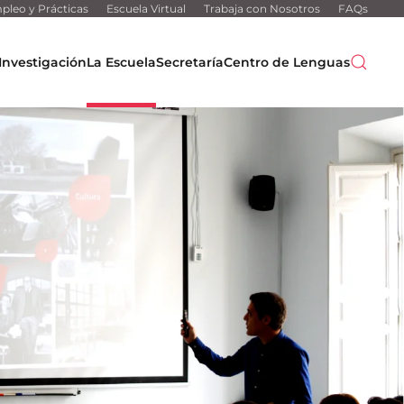
pleo y Prácticas
Escuela Virtual
Trabaja con Nosotros
FAQs
Investigación
La Escuela
Secretaría
Centro de Lenguas