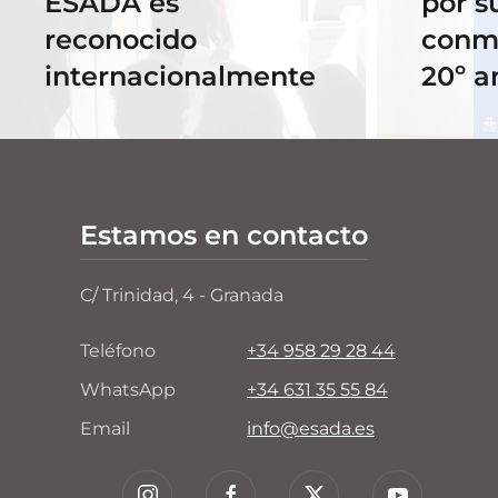
ESADA es
por s
reconocido
conm
internacionalmente
20º a
Estamos en contacto
C/ Trinidad, 4 - Granada
Teléfono
+34 958 29 28 44
WhatsApp
+34 631 35 55 84
Email
info@esada.es