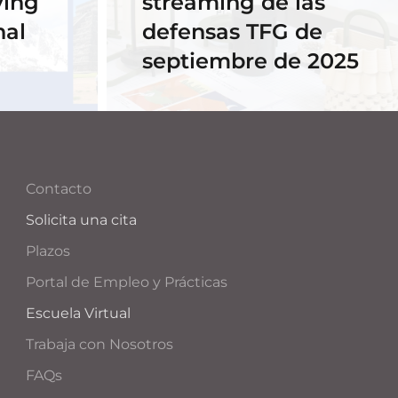
ving
streaming de las
nal
defensas TFG de
septiembre de 2025
Contacto
Solicita una cita
Plazos
Portal de Empleo y Prácticas
Escuela Virtual
Trabaja con Nosotros
FAQs