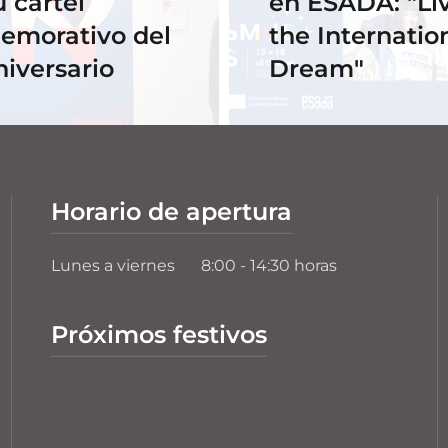
u cartel
en ESADA: "Li
emorativo del
the Internatio
niversario
Dream"
Horario de apertura
Lunes a viernes
8:00 - 14:30 horas
Próximos festivos