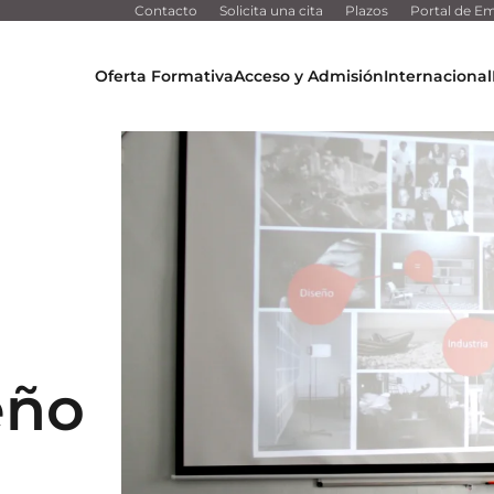
Contacto
Solicita una cita
Plazos
Portal de Em
Oferta Formativa
Acceso y Admisión
Internacional
eño