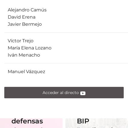
Alejandro Camús
David Erena
Javier Bermejo
Víctor Trejo
María Elena Lozano
Iván Menacho
01 Junio 2026
Estudiantes
Manuel Vázquez
de Diseño
17 Junio 2026
Horario y
Gráfico
acceso al
participan
Acceder al directo
streaming
en el
de las
Erasmus
defensas
BIP
18 Noviembre
2025