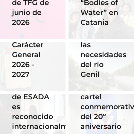
de TFG de
“Bodies of
06 Abril 2026
Nuestra
junio de
Water” en
Cauce: El
alumna
2026
Catania
diseño que
14 Abril 2026
gana el
fluye con
Becas de
concurso
las
Carácter
del
necesidades
General
Instituto
del río
2026 -
Cervantes
28 Noviembre
Genil
2027
de Praga
2025
El talento
por su
16 Septiembre
de ESADA
cartel
2025
es
conmemorati
Horario y
02 Octubre 2025
reconocido
del 20º
Celebra los
acceso al
internacionalmente
aniversario
#ErasmusDays
streaming