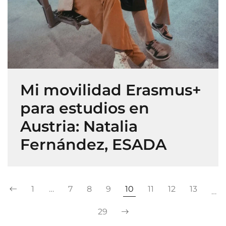
Mi movilidad Erasmus+
para estudios en
Austria: Natalia
Fernández, ESADA
1
…
7
8
9
10
11
12
13
…
29