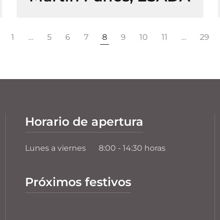
1
…
5
6
7
8
9
10
11
…
29
Horario de apertura
Lunes a viernes
8:00 - 14:30 horas
Próximos festivos