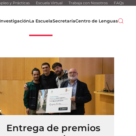
pleo y Prácticas
Escuela Virtual
Trabaja con Nosotros
FAQs
Investigación
La Escuela
Secretaría
Centro de Lenguas
Entrega de premios