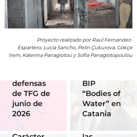
01 Junio 2026
Estudiantes
de Diseño
17 Junio 2026
Proyecto realizado por Raul Fernandez-
Horario y
Gráfico
Espartero, Lucia Sancho, Pelin Çukurova, Gökçe
acceso al
participan
İrem, Katerina Panagiotou y Sofia Panagiotopoulou
streaming
en el
de las
Erasmus
defensas
BIP
18 Noviembre
2025
de TFG de
“Bodies of
06 Abril 2026
Nuestra
junio de
Water” en
Cauce: El
alumna
2026
Catania
diseño que
14 Abril 2026
gana el
fluye con
Becas de
concurso
las
Carácter