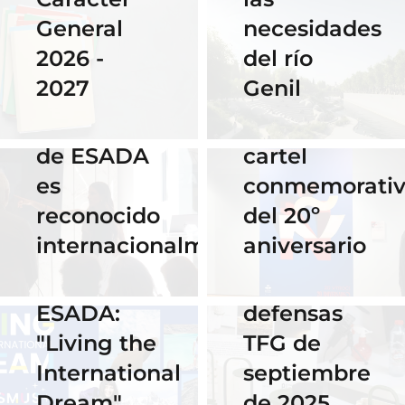
del
necesidades
General
Instituto
del río
2026 -
Cervantes
28 Noviembre
Genil
2027
de Praga
2025
El talento
por su
16 Septiembre
de ESADA
cartel
2025
es
conmemorati
Horario y
02 Octubre 2025
reconocido
del 20º
Celebra los
acceso al
internacionalmente
aniversario
#ErasmusDays
streaming
2025 en
de las
ESADA:
defensas
"Living the
TFG de
International
septiembre
Dream"
de 2025