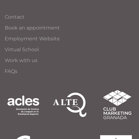
Contact
Book an appointment
Employment Website
Virtual School
Work with us
FAQs