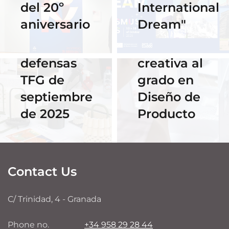
del 20º
International
acceso al
primer
aniversario
Dream"
streaming
Hackathon:
de las
despedida
defensas
creativa al
TFG de
grado en
septiembre
Diseño de
de 2025
Producto
Contact Us
C/ Trinidad, 4 - Granada
Phone no.
+34 958 29 28 44