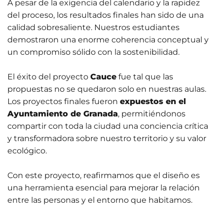
A pesar de la exigencia del calendario y la rapidez
del proceso, los resultados finales han sido de una
calidad sobresaliente. Nuestros estudiantes
demostraron una enorme coherencia conceptual y
un compromiso sólido con la sostenibilidad
.
El éxito del proyecto
Cauce
fue tal que las
propuestas no se quedaron solo en nuestras aulas.
Los proyectos finales fueron
expuestos en el
Ayuntamiento de Granada
, permitiéndonos
compartir con toda la ciudad una conciencia crítica
01 June 2026
y transformadora sobre nuestro territorio y su valor
Estudiantes
ecológico
.
de Diseño
Con este proyecto, reafirmamos que el diseño es
Gráfico
una herramienta esencial para mejorar la relación
participan
entre las personas y el entorno que habitamos
.
en el
14 April 2026