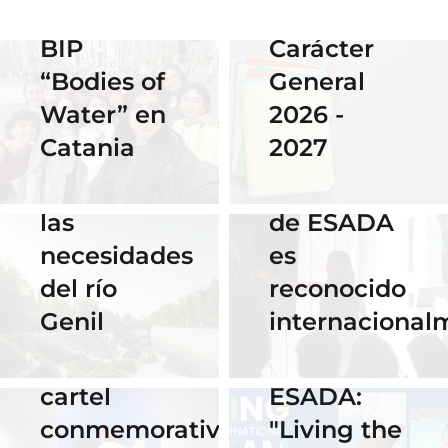
Erasmus
Becas de
BIP
Carácter
18 November
2025
“Bodies of
General
06 April 2026
Nuestra
Water” en
2026 -
Cauce: El
alumna
28 November
Catania
2027
diseño que
2025
gana el
fluye con
El talento
concurso
las
de ESADA
del
necesidades
es
Instituto
02 October 2025
del río
reconocido
Cervantes
Celebra los
Genil
internacional
de Praga
#ErasmusDay
por su
2025 en
24 July 2025
16 September
cartel
ESADA:
ESADA
2025
conmemorativo
"Living the
Horario y
celebra su