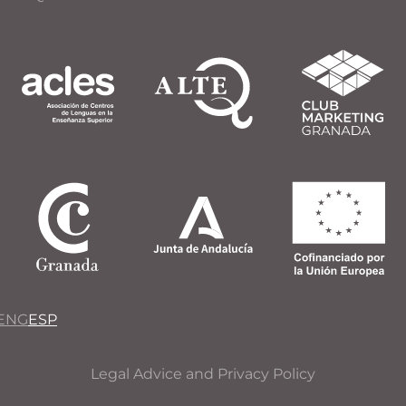
ENG
ESP
Legal Advice and Privacy Policy