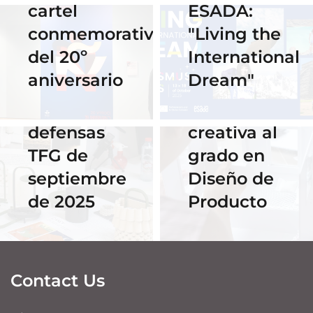
16 September
cartel
ESADA:
ESADA
2025
conmemorativo
"Living the
Horario y
celebra su
del 20º
International
acceso al
primer
aniversario
Dream"
streaming
Hackathon:
de las
despedida
defensas
creativa al
TFG de
grado en
septiembre
Diseño de
de 2025
Producto
Contact Us