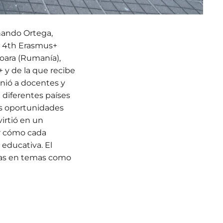
rnando Ortega,
la 4th Erasmus+
șoara (Rumanía),
 y de la que recibe
unió a docentes y
 diferentes países
as oportunidades
virtió en un
er cómo cada
 educativa. El
adas en temas como