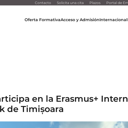
Contacto
Solicita una cita
Plazos
Portal de Em
Oferta Formativa
Acceso y Admisión
Internacional
ticipa en la Erasmus+ Intern
k de Timișoara