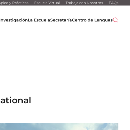
pleo y Prácticas
Escuela Virtual
Trabaja con Nosotros
FAQs
Investigación
La Escuela
Secretaría
Centro de Lenguas
ational