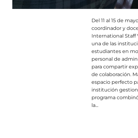
Del 11 al 15 de ma
coordinador y doce
International Staf
una de las institu
estudiantes en mov
personal de admini
para compartir exp
de colaboración. Má
espacio perfecto 
institución gestion
programa combinó s
la...