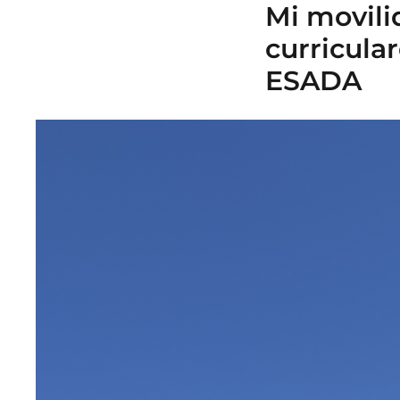
Mi movili
curricula
ESADA